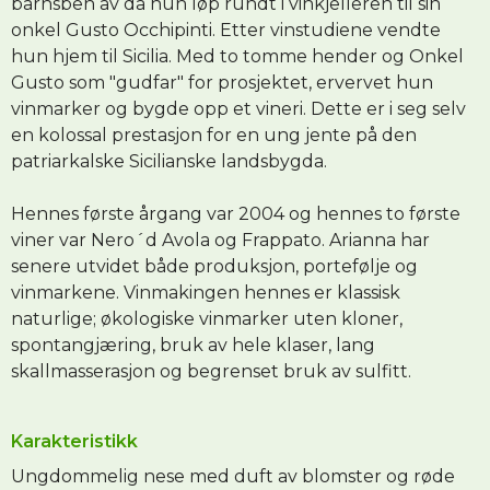
barnsben av da hun løp rundt i vinkjelleren til sin
onkel Gusto Occhipinti. Etter vinstudiene vendte
hun hjem til Sicilia. Med to tomme hender og Onkel
Gusto som "gudfar" for prosjektet, ervervet hun
vinmarker og bygde opp et vineri. Dette er i seg selv
en kolossal prestasjon for en ung jente på den
patriarkalske Sicilianske landsbygda.
Hennes første årgang var 2004 og hennes to første
viner var Nero´d Avola og Frappato. Arianna har
senere utvidet både produksjon, portefølje og
vinmarkene. Vinmakingen hennes er klassisk
naturlige; økologiske vinmarker uten kloner,
spontangjæring, bruk av hele klaser, lang
skallmasserasjon og begrenset bruk av sulfitt.
Karakteristikk
Ungdommelig nese med duft av blomster og røde