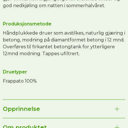
god nedkjøling om natten i sommerhalvåret.
Produksjonsmetode
Håndplukkede druer som avstilkes, naturlig gjæring i
betong, modning på diamantformet betong i 12 mnd.
Overføres til firkantet betongtank for ytterligere
12mnd modning. Tappes ufiltrert.
Druetyper
Frappato 100%
Opprinnelse
Varetype
Om produktet
Rødvin