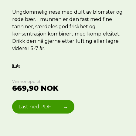
Ungdommelig nese med duft av blomster og
røde bær. I munnen er den fast med fine
tanniner, særdeles god friskhet og
konsentrasjon kombinert med kompleksitet.
Drikk den nå gjerne etter lufting eller lagre
videre i 5-­7 år.
Italy
Vinmonopolet
669,90 NOK
Last ned PDF
→