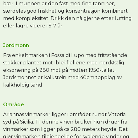
bær. I munnen er den fast med fine tanniner,
særdeles god friskhet og konsentrasjon kombinert
med kompleksitet. Drikk den nå gjerne etter lufting
eller lagre videre i 5-­7 år.
Jordmonn
Fra enkeltmarken i Fossa di Lupo med frittstående
stokker plantet mot Iblei-fjellene med nordøstlig
eksonering på 280 mot på midten 1950-tallet.
Jordsmonnet er kalkstein med 40cm topplag av
kalkholdig sand
Område
Ariannas vinmarker ligger i området rundt Vittoria
syd på Sicilia. Til denne vinen bruker hun druer fra
vinmarker som ligger på ca 280 meters høyde. Det
gjør vinmarken tilgjengelige for svalende vinder og